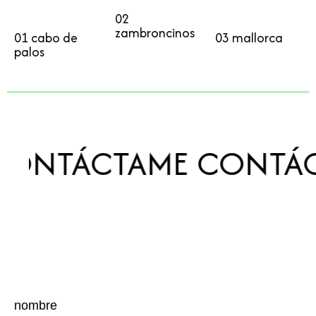
02
zambroncinos
01 cabo de
03 mallorca
palos
ONTÁCTAME
CONTÁC
nombre