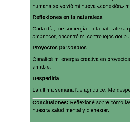
humana se volvió mi nueva «conexión» má
Reflexiones en la naturaleza
Cada día, me sumergía en la naturaleza 
amanecer, encontré mi centro lejos del bulli
Proyectos personales
Canalicé mi energía creativa en proyectos s
amable.
Despedida
La última semana fue agridulce. Me despedí
Conclusiones:
Reflexioné sobre cómo las
nuestra salud mental y bienestar.