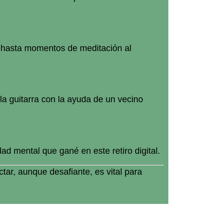
 hasta momentos de meditación al
 la guitarra con la ayuda de un vecino
ad mental que gané en este retiro digital.
ar, aunque desafiante, es vital para